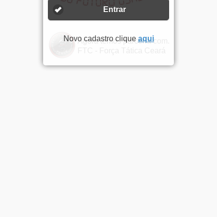
Entrar
Novo cadastro clique
aqui
Agora temos parceria com.
FTC - Força Tática Ceará